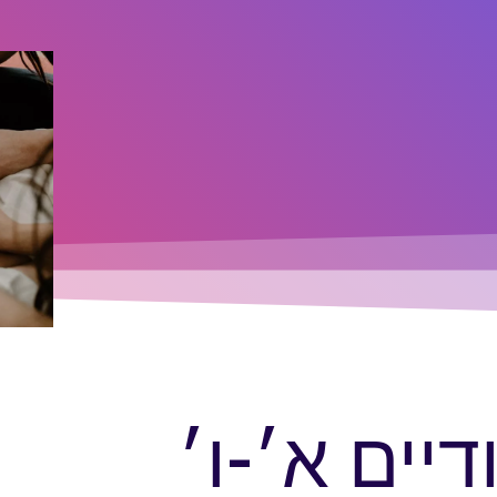
יים א׳-ו׳