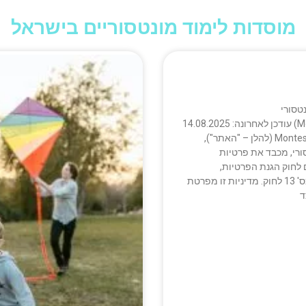
מוסדות לימוד מונטסוריים בישראל
נטסורי
(MontessoriEducation.co.il) עודכן לאחרונה: 14.08.2025
האתר MontessoriEducation.co.il (להלן – "האתר"),
ורי, מכבד את פרטיות
חוק הגנת הפרטיות,
התשמ"א–1981, ולתיקון מס' 13 לחוק. מדיניות זו מפרטת
ד