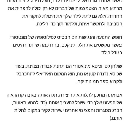
כאשר אתה בגובה של 2 מטרים בלבד, העולם יכול להיות מקום
מרתיע מאוד. הצטמצמות של דברים לא רק יכולה להפחית את
החרדה, אלא גם לתת לילד שלך את היכולת לחקור את
הסביבה ולתקשר איתה, וללמוד תוך כדי הליכה.
חופש התנועה והנגישות הם הבסיס לפילוסופיה של מונטסורי.
כאשר מקשטים את חלל תינוקכם, בחרו כמה שיותר רהיטים
בגודל הילד.
שולחן קטן וכיסא מיניאטורי הם תחנת עבודה מצוינת, בעוד
שכיסא נדנדה קטן או נוח, הוא המקום האידיאלי להתכרבל
ולקרוא ספר תמונות יקר.
אם אתה מתכנן לתלות את היצירה, תלה אותה בגובה קו הראיה
של הפעוט שלך כדי שיוכל להעריך אותה. (כדי למנוע תאונות,
הברג מסגרות וחפצי נוי אחרים ישירות לקיר במקום לתלות
אותם.)