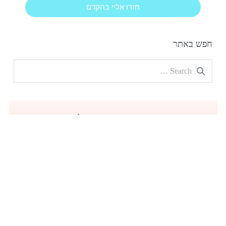
חזרו אליי בהקדם
חפש באתר
הצהרת נגישות
|
מדיניות פרטיות
| כל הזכויות שמורות
Montessori Education
האתר נבנה ומקודם ע״י:
ים שיווק דיגיטלי
–