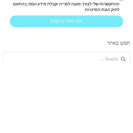
ההתקשרות שלי לצורך מענה לפנייה וקבלת מידע נוסף, בהתאם
לחוק הגנת הפרטיות.
חזרו אליי בהקדם
חפש באתר
הצהרת נגישות
|
מדיניות פרטיות
| כל הזכויות שמורות
Montessori Education
האתר נבנה ומקודם ע״י:
ים שיווק דיגיטלי
–