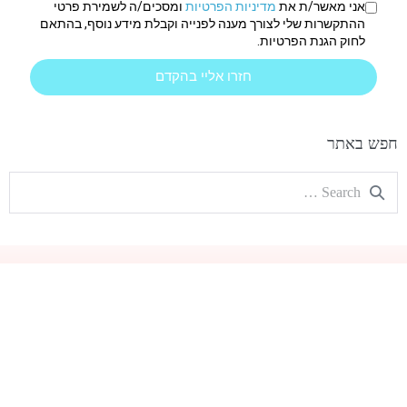
אני מאשר/ת את
מדיניות הפרטיות
ומסכים/ה לשמירת פרטי
ההתקשרות שלי לצורך מענה לפנייה וקבלת מידע נוסף, בהתאם
לחוק הגנת הפרטיות.
חזרו אליי בהקדם
חפש באתר
הצהרת נגישות
|
מדיניות פרטיות
| כל הזכויות שמורות
Montessori Education
האתר נבנה ומקודם ע״י:
ים שיווק דיגיטלי
–