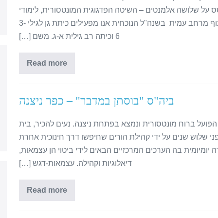
וסס על שלושה אלמנטים – השיטה הפדגוגית המונטסורית, לימודי
טבע ויער ותוכנית ערכית-רגשית "הטוב שבאדם" בשיתוף מרחב עמית ​ בשנה"ל הנוכחית אנו מפעילים כיתת גן לגילי 3-
6 וכיתה רב גילית א-ג. משם […]
Read more
ביה"ס "בוסתן במדבר" – כפר ניצנה
הפועל ברוח מונטסורית ונמצא בפתחת ניצנה.​ נעים להכיר, בית
י שלוש שנים על ידי קהילת הורים שחיפשו דרך חינוכית אחרת
 יומיומית בה הערכים המרכזיים הבאים לידי ביטוי הן עצמאות,
דיאלוגיות וקהילה. עצמאות-דגש […]
Read more