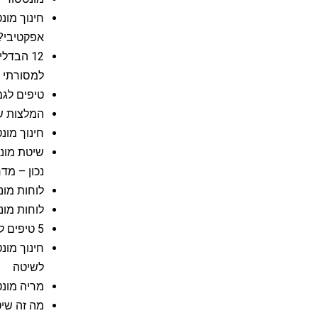
חינוך מונ
אפקטיבי?
12 הבדל
למסורתי
טיפים לגמ
המלצות ש
חינוך מונ
שיטת מונט
נכון – מד
לוחות מו
לוחות מונ
5 טיפים לעיצוב חדר ילדים מונטסורי
חינוך מונ
לשיטה
מריה מונט
מה זה שיט