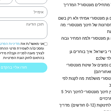
 מתחילים מונטסורי? המדריך
 גן מונטסורי אמיתי ולא רק בשם
חסרונות של חינוך מונטסורי: מה
ת
גן מונטסורי ולמה המחיר גבוה
אני מאשר/ת את
מדיניות הפרט
ומסכים/ה לשמירת פרטי ההתק
רי בישראל: איך בוחרים גן
לצורך מענה לפנייה וקבלת מידע 
בהתאם לחוק הגנת הפרטיות.
לד שלכם
ם נפוצים על שיטת מונטסורי
חזרו אליי בהקדם
אחוריהם)
סורי מושלמת: מה לקנות לפי
ב
ההבדל בין חינוך מונטסורי לחינוך רגיל: 5
כזיים
מונטסורי לתינוקות (0-12 חודשים): מדריך