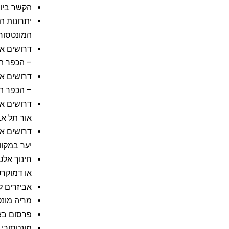
הקשר ביו 
יתרונות ה
המונטסורי
– הכפר הי
– הכפר הי
דרושים אנ
אור תל אב
דרושים אנ
יער במקוו
חינוך אלט
או דמוקרט
אביזרים ל
מריה מונט
פרסום ב
מונטסורי 