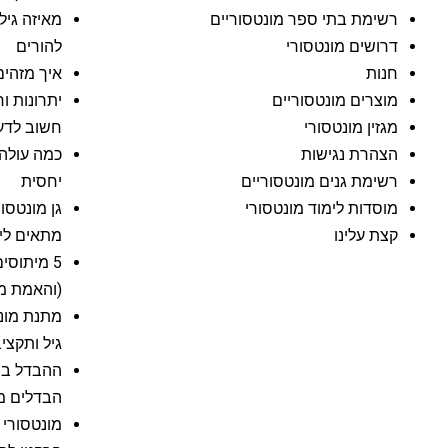
רשימת בתי ספר מונטסוריים
מאיזה גיל
דרושים מונטסורי
להורים
חנות
איך מזהים
מוצרים מונטסוריים
יתרונות ו
מגזין מונטסורי
חשוב לדע
הצהרת נגישות
כמה עולה 
רשימת גנים מונטסוריים
יחסית
מוסדות לימוד מונטסורי
גן מונטסו
קצת עלינו
מתאים לי
5 מיתוסי
(והאמת מ
מתנת מונט
גיל ותקצי
הבדלים מר