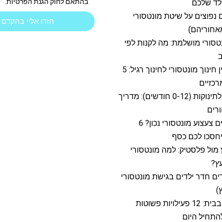
בהתאם לחוק הגנת הפרטיות.
לד שלכם
ם נפוצים על שיטת מונטסורי
חזרו אליי בהקדם
אחוריהם)
סורי מושלמת: מה לקנות לפי
ב
ההבדל בין חינוך מונטסורי לחינוך רגיל: 5
כזיים
מונטסורי לתינוקות (0-12 חודשים): מדריך
רים
איך בוחרים צעצוע מונטסורי נכון? 6
חסכו לכם כסף
 מול פלסטיק: למה מונטסורי
ץ?
ם חדר ילדים בגישת מונטסורי
)
מונטסורי בבית: 12 פעילויות פשוטות
תחיל היום