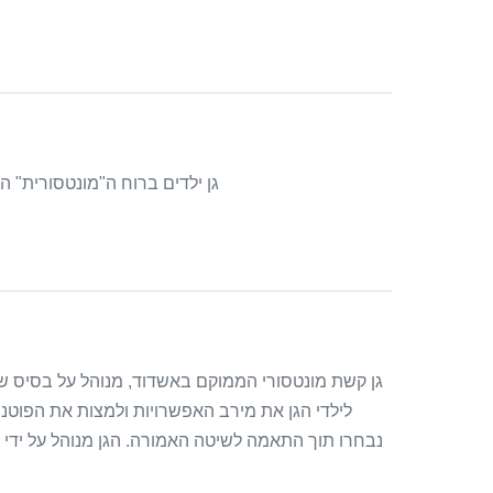
גן ילדים ברוח ה"מונטסורית" הפועל מזה 8 שנים באשקלון כולל 4 קבוצות ג
גן קשת מונטסורי הממוקם באשדוד, מנוהל על בסיס ש
לילדי הגן את מירב האפשרויות ולמצות את הפוט
נבחרו תוך התאמה לשיטה האמורה. הגן מנוהל על ידי ג