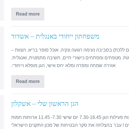
Read more
משפחתון ייחודי באנגלית – אשדוד
0 ועד שההורים מחליטים ללכת) בסביבה נעימה רגועה ונקיה. אוכל סופר בריא. הצוות –
אות. מטפחים ומפתחים כישורי חיים, חשיבה מתמטית, ואנגלית.
אווירה שמחה ומפרה ומלא יחס אישי, הגן מופלא וייחודי.
Read more
הגן הראשון שלי – אשקלון
"הגן הראשון שלי" צוות חם, מסור, מקצועי ואוהב שעות פעילות הגן 7.30-16.45 יום שישי 7.30- 11.45 ארוחות חמות